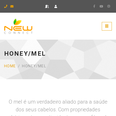
Ir para página inicial.
Naveg
HONEY/MEL
HOME
HONEY/MEL
O mel é um verdadeiro aliado para a saúde
dos seus cabelos. Com propriedades